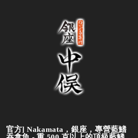
官方] Nakamata，銀座，專營藍鰭
吞拿魚 - 重 500 克以上的頂級藍鰭