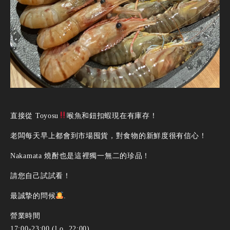
直接從 Toyosu
喉魚和鈕扣蝦現在有庫存！
老闆每天早上都會到市場囤貨，對食物的新鮮度很有信心！
Nakamata 燒酎也是這裡獨一無二的珍品！
請您自己試試看！
最誠摯的問候
.
營業時間
17:00-23:00 (l.o. 22:00)