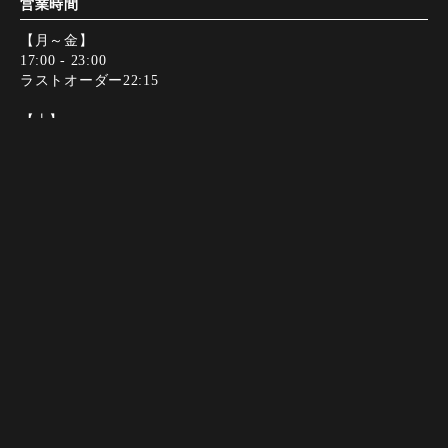
営業時間
【月～金】
17:00 - 23:00
ラストオーダー22:15
【土】
17:00 - 22:30
ラストオーダー21:45
※お問い合わせやご予約は、12時から22時までにお願い申し
Instagram
Instagram
Youtube
Youtube
電話する
電話する
WEB予約
WEB予約
上げます。
※18時から21時の間は営業状況によりお電話に出られないこ
とがございますので、予めご了承ください。
定休日
日・祝日
決済方法