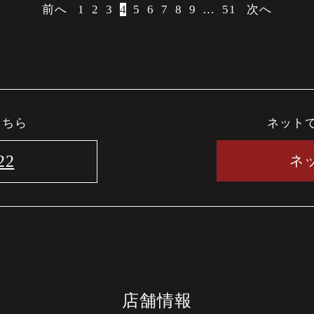
前へ
1
2
3
4
5
6
7
8
9
…
51
次へ
こちら
ネット
22
ネ
店舗情報