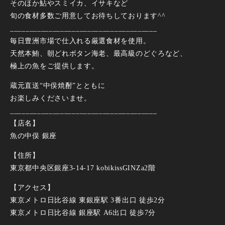
そのほか鮎やスミイカ、イサキなど
旬の食材多数ご用意してお待ちしております^^
______________________________________
毎日豊洲市場で仕入れる厳選食材を使用。
天然本鮪、朝どれボタン海老、最高級のどぐろなど、
極上の魚をご提供します。
蔵元直送“中俣焼酎”とともに
お楽しみくださいませ。
______________________________________
【店名】
魚の中俣 銀座
【住所】
東京都中央区銀座3-14-17 kobikissGINZa2階
【アクセス】
東京メトロ⽇⽐⾕線 東銀座駅 3番出⼝ 徒歩2分
東京メトロ⽇⽐⾕線 銀座駅 A6出⼝ 徒歩7分