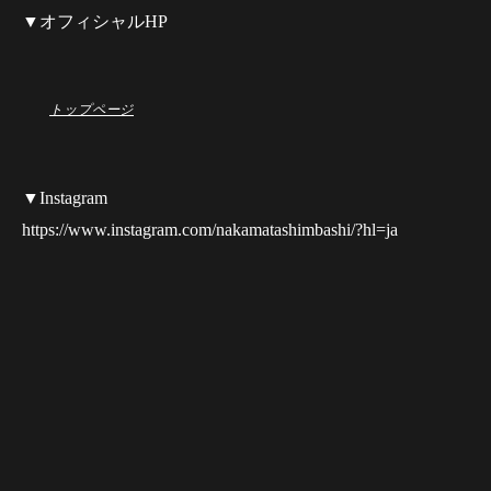
▼オフィシャルHP
トップページ
▼Instagram
https://www.instagram.com/nakamatashimbashi/?hl=ja