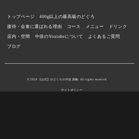
トップページ
400g以上の最高級のどぐろ
接待・会食に選ばれる理由
コース
メニュー
ドリンク
店内・空間
中俣のYoutubeについて
よくあるご質問
ブログ
© 2026 【公式】のどぐろの中俣 新橋. All rights reserved.
サイトポリシー
Youtube
Youtube
電話する
電話する
予約す
予約す