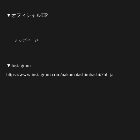
▼オフィシャルHP
トップページ
▼Instagram
https://www.instagram.com/nakamatashimbashi/?hl=ja