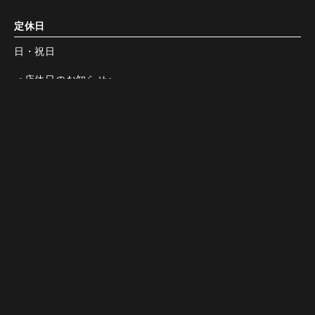
定休日
日・祝日
＜店休日のお知らせ＞
【12月】毎週(日)、29(月)～31(水)
【1月】1(木)～4(日)、12(月)、毎週(日)
Instagram
Instagram
Youtube
Youtube
電話する
電話する
予約する
予約する
決済方法
現金の取り扱いはございません。
お会計はクレジットカードでの決済となりますので、
ご了承ください。