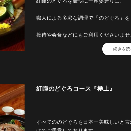
注意事項
紅瞳のどぐろを豪快に一尾姿造りに。
ネット予約は下記項目に記載している公
職人による多彩な調理で「のどぐろ」を
※画像はイメージとなります。
接待や会食などにもご利用くださいませ
続きを読
【料金】 24,000円 (税込)
【時間】 2時間30分
■先付け■ 季節の小鉢
■一品■ のどぐろ姿造り
紅瞳のどぐろコース『極上』
■造り■ 本鮪、ボタン海老
■焼物■ のどぐろ半身塩焼き
■揚物■ のどぐろ入りさつま揚げ
■温物■ のどぐろしゃぶと旬野菜
すべてののどぐろを日本一美味しいと言
■名物■ のどぐろ土鍋ご飯
けでご用意しております。