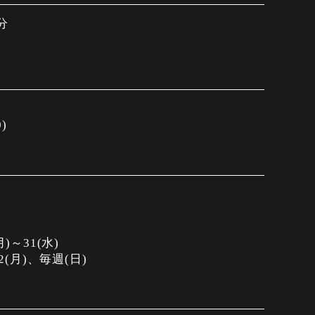
分
】
0)
)～31(水)
2(月)、毎週(日)