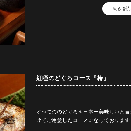
続きを読
【料金】 17,600円 (税込)
【時間】 2時間30分
■先付け■ 季節の小鉢
■一品■ のどぐろ炙りと雲丹
■造り■ のどぐろ薄造り、炙り 本鮪、
■焼物■ のどぐろ半身塩焼き
■揚物■ のどぐろ入りさつま揚げ
紅瞳のどぐろコース『椿』
■温物■ のどぐろしゃぶとタラバ蟹旬野
■名物■ のどぐろ土鍋ご飯 削り唐墨添
■果物■ 静岡産マスクメロン （季節に
すべてののどぐろを日本一美味しいと言
注意事項
けでご用意したコースになっております
ネット予約は下記項目に記載している公