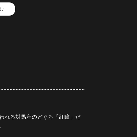
む
ボタン海老
菜添え
え
より変更あり）
われる対馬産のどぐろ「紅瞳」だ
。
式ページから可能になります。