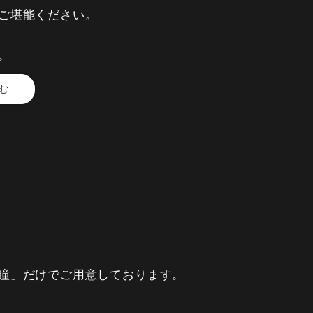
ご堪能ください。
。
む
ボタン海老
より変更あり）
瞳」だけでご用意しております。