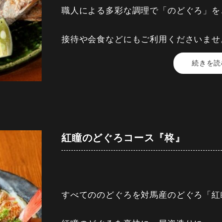
職人による多彩な調理で「のどぐろ」を
※画像はイメージとなります。
接待や会食などにもご利用くださいませ
続きを読
【料金】 20,000円 (税込)
【時間】 2時間30分
■先付け■季節の小鉢
■造り■のどぐろ薄造り、炙り 本鮪、
■焼物■のどぐろ半身塩焼き
紅瞳のどぐろコース『柊』
■揚物■のどぐろ入りさつま揚げ
■温物■のどぐろしゃぶと旬野菜
■名物■ のどぐろ土鍋ご飯
■果物■ 静岡産マスクメロン （季節に
すべてののどぐろを対馬産のどぐろ「紅