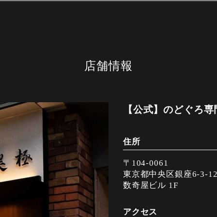
■温物■ のどぐろしゃぶとタラバ蟹旬野
■名物■ のどぐろ土鍋ご飯 削り唐墨添
■果物■ 静岡産マスクメロン （季節に
注意事項
店舗情報
ネット予約は下記項目に記載している公
※画像はイメージとなります。
【公式】のどぐろ専門
住所
〒104-0061
東京都中央区銀座6-3-1
数奇屋ビル 1F
アクセス