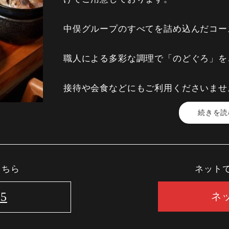
■果物■ 静岡産マスクメロン （季節に
中俣グループのすべてを詰め込んだコー
注意事項
ネット予約は下記項目に記載している公
職人による多彩な調理で「のどぐろ」を
※画像はイメージとなります。
接待や会食などにもご利用くださいませ
続きを読
【料金】 28,000円 (税込)
【時間】 2時間30分
■先付け■ 季節の小鉢
こちら
ネット
■一品■ のどぐろ炙りと雲丹
■造り■ のどぐろ薄造り、炙り 本鮪、
35
ネ
■焼物■ のどぐろ半身塩焼き
■揚物■ のどぐろ入りさつま揚げ