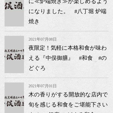
に≪炉端焼き≫が楽しめるよう
になりました。 #八丁堀 炉端
焼き
2021年07月08日
夜限定！気軽に本格和食が味わ
える『中俣御膳』 #和食 #の
どぐろ
2021年07月01日
木の香りがする開放的な店内で
旬を感じる和食をご堪能下さい