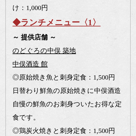
け：1,000円
◆ランチメニュー〈1〉
～ 提供店舗 ～
のどぐろの中俣 築地
中俣酒造 館
◎原始焼き魚と刺身定食：1,500円
日替わり鮮魚の原始焼きに中俣酒造
自慢の鮮魚のお刺身ついたお得な定
食です。
◎鶏炭火焼きと刺身定食：1,500円