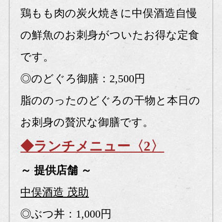
鶏もも肉の炭火焼きに中俣酒造自慢
の鮮魚のお刺身がついたお得な定食
です。
◎のどぐろ御膳：2,500円
脂ののったのどぐろの干物と本日の
お刺身の贅沢な御膳です。
◆ランチメニュー〈2〉
～ 提供店舗 ～
中俣酒造 茂助
◎ぶつ丼：1,000円