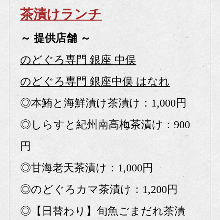
茶漬けランチ
～ 提供店舗 ～
のどぐろ専門 銀座 中俣
のどぐろ専門 銀座中俣 はなれ
◎本鮪と海鮮漬け茶漬け：1,000円
◎しらすと紀州南高梅茶漬け：900
円
◎甘海老天茶漬け：1,000円
◎のどぐろカマ茶漬け：1,200円
◎【日替わり】旬魚ごまだれ茶漬