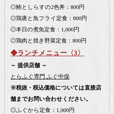
◎鮪としらすの2色丼：800円
◎鶏唐と魚フライ定食：800円
◎本日の煮魚定食：1,000円
◎鶏肉と焼き野菜定食：800円
◆ランチメニュー〈3〉
～ 提供店舗 ～
とらふぐ専門 ふぐ中俣
※税抜・税込価格については直接店
舗までお問い合わせください。
◎ふぐから定食：1,000円