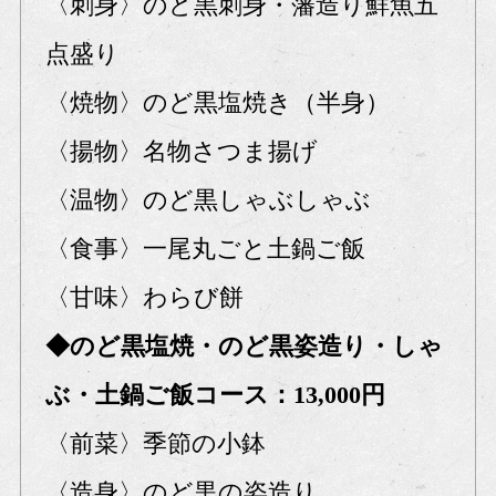
〈刺身〉のど黒刺身・藩造り鮮魚五
点盛り
〈焼物〉のど黒塩焼き（半身）
〈揚物〉名物さつま揚げ
〈温物〉のど黒しゃぶしゃぶ
〈食事〉一尾丸ごと土鍋ご飯
〈甘味〉わらび餅
◆のど黒塩焼・のど黒姿造り・しゃ
ぶ・土鍋ご飯コース：13,000円
〈前菜〉季節の小鉢
〈造身〉のど黒の姿造り