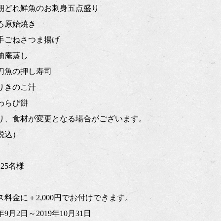
朝どれ鮮魚のお刺身五点盛り
ろ原始焼き
手ごねさつま揚げ
柚庵蒸し
刀魚の押し寿司
りきのこ汁
わらび餅
り、食材が変更となる場合がございます。
（税込）
25名様
料金に＋2,000円でお付けできます。
9月2日～2019年10月31日