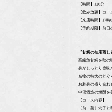
【時間】120分
【飲み放題】コース
【来店時間】17時0
【予約期限】前日
『甘鯛の柚庵蒸しと
高級魚甘鯛を秋の
身がしっとり旨味
名物の特大のどぐ
お刺身の盛り合わ
中俣酒造の焼酎を
【コース内容】
〔前 菜〕穴子と