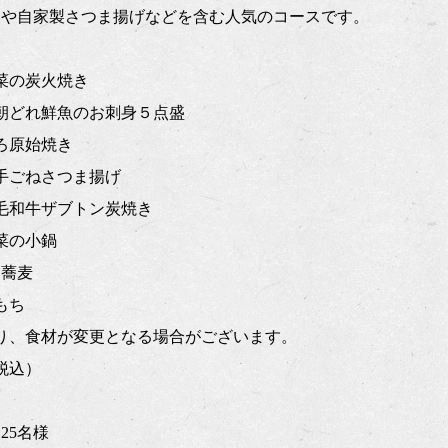
りや自家製さつま揚げなどを含む人気のコースです。
菜の炭火焼き
朝どれ鮮魚のお刺身５点盛
ろ原始焼き
手ごねさつま揚げ
毛和牛ザブトン炭焼き
菜の小鍋
け蕎麦
もち
り、食材が変更となる場合がございます。
（税込）
25名様