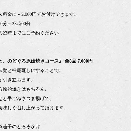
料金に＋2,000円でお付けできます。
0分～23時00分
の23時までにご予約ください
、のどぐろ原始焼きコース』 全8品 7,000円
味覚と柚庵蒸しにすることで、
が引き立ちます。
ろ原始焼きはもちろん、
せと手ごねさつま揚げで、
美味しく召し上がって頂けます。
秋茄子のとろろがけ