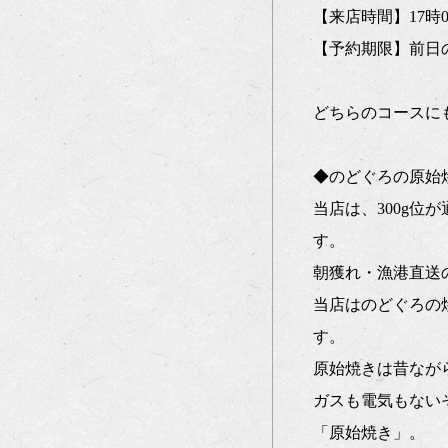
【来店時間】17時0
【予約期限】前日
どちらのコースに
◆のどぐろの原始
当店は、300g位
す。
朝獲れ・漁港直送
当店はのどぐろの
す。
原始焼きは昔なが
ガスも電気もない
「原始焼き」。