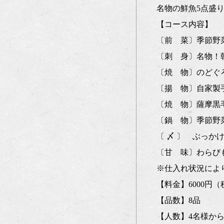
名物の鮮魚5点盛
【コース内容】
〔前 菜〕季節野
〔刺 身〕名物！
〔焼 物〕のどぐ
〔揚 物〕自家製
〔焼 物〕薩摩黒
〔鍋 物〕季節野
〔 〆 〕 ぶっか
〔甘 味〕わらび
※仕入れ状況によ
【料金】6000円
【品数】8品
【人数】4名様から