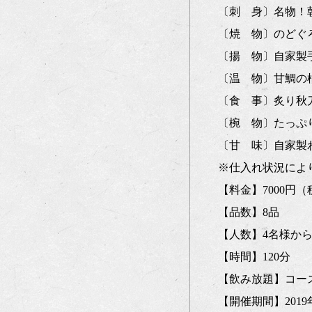
〔刺 身〕名物！
〔焼 物〕のどぐ
〔揚 物〕自家製
〔温 物〕甘鯛の
〔食 事〕炙り秋
〔椀 物〕たっぷ
〔甘 味〕自家製
※仕入れ状況によ
【料金】7000円
【品数】8品
【人数】4名様から
【時間】120分
【飲み放題】コース
【開催期間】2019年