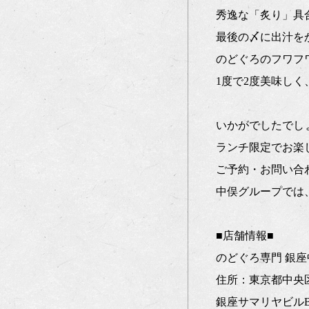
秀逸な「炙り」具
最後の〆に出汁を
のどぐろのフワフ
1度で2度美味し
いかがでしたでし
ランチ限定でお楽
ご予約・お問い合
中俣グループでは
■店舗情報■
のどぐろ専門 銀座
住所：東京都中央区銀
銀座サマリヤビルB