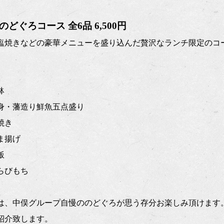
どぐろコース 全6品 6,500円
塩焼きなどの豪華メニューを盛り込んだ贅沢なランチ限定のコ
鉢
黒刺身・藩造り鮮魚五点盛り
塩焼き
つま揚げ
飯
わらびもち
は、中俣グループ自慢ののどぐろが思う存分お楽しみ頂けます
紹介致します。