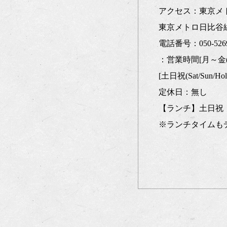
アクセス：東京メト
東京メトロ日比谷線
電話番号：050-5269
：営業時間[月～金(Mon-F
[土日祝(Sat/Sun/Holi
定休日：無し
【ランチ】土日祝：1
※ランチタイムも