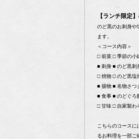
【ランチ限定】の
のど黒のお刺身や
ます。
＜コース内容＞
□ 前菜 □ 季節の小
■ 刺身 ■ のど
□ 焼物 □ のど黒
■ 揚物 ■ 名物さ
■ 食事 ■ のどぐろ
□ 甘味 □ 自家製
こちらのコースに
るお料理を一部ご