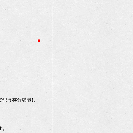
で思う存分堪能し
す。