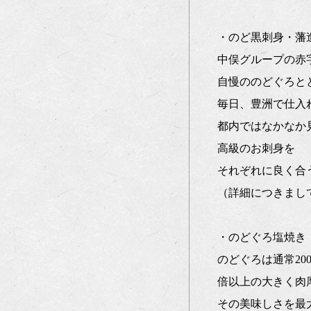
・のど黒刺身・藩
中俣グループの赤
自慢ののどぐろと
毎日、豊洲で仕入
都内ではなかなか
高級のお刺身を
それぞれに良く合
（詳細につきまし
・のどぐろ塩焼き
のどぐろは通常2
倍以上の大きく肉
その美味しさを最