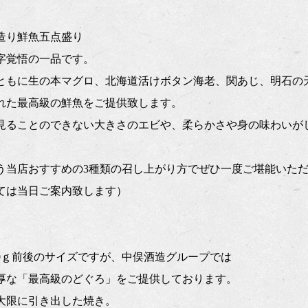
造り鮮魚五点盛り
字覚悟の一品です。
ともに生の本マグロ、北海道活けボタン海老、関あじ、明石の
れた最高級の鮮魚をご提供致します。
見ることのできない大きさのエビや、柔らかさや身の味わいが
う当店おすすめの3種類の召し上がり方でぜひ一度ご堪能いた
ては当日ご案内致します）
00ｇ前後のサイズですが、中俣酒造グループでは
厚な「最高級のどぐろ」をご提供しております。
大限に引き出した焼き。