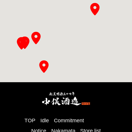
TOP
Idle
Commitment
Notice
Nakamata
Store list