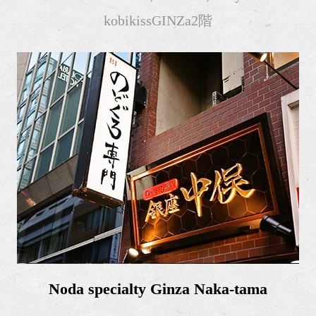
kobikissGINZa2階
Noda specialty Ginza Naka-tama